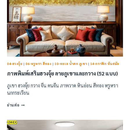
04-ฮวงจุ้ย
|
06-หรูหรา สีทอง
|
10-ทะเล น้ำตก ภูเขา
|
14-กราฟิก ทันสมัย
ภาพพิมพ์เสริมฮวงจุ้ย ลายภูเขาและกวาง (52 แบบ)
ภูเขา ฮวงจุ้ย กวาง จีน คนจีน ภาพวาด หินอ่อน สีทอง หรูหรา
นกกระเรียน
ภาพ
อ่านต่อ
พิมพ์
เส
ริม
ฮ