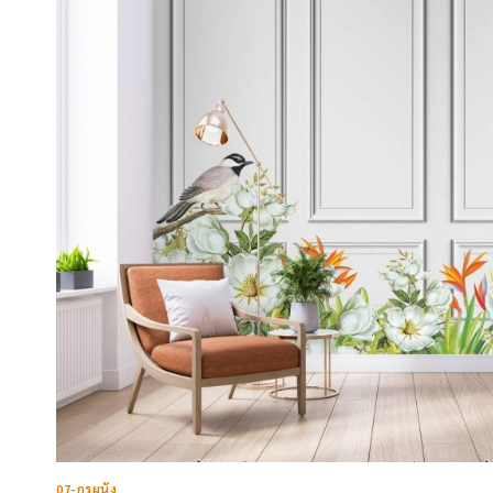
ชุด
ที่2
(64แบบ)
07-กรุผนัง