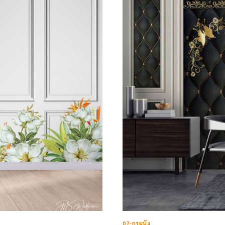
สไตล์
กรุ
ผนัง
(6
แบบ)
07-กรุผนัง