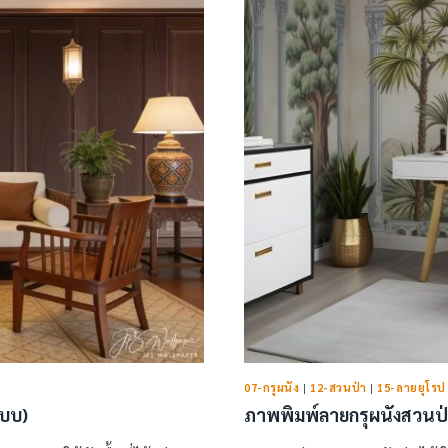
07-กรุผนัง
|
12-สวนป่า
|
15-ลายยุโรป
แบบ)
ภาพพิมพ์ลายกรุผนังสวนป