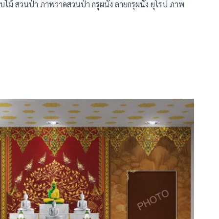
ใบไม้ สวนป่า ภาพวาดสวนป่า กรุผนัง ลายกรุผนัง ยุโรป ภาพ