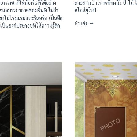
ธรรมชาติให้กับพื้นที่ได้อย่าง
ลายสวนป่า ภาพติดผนัง ป่าไม้ 
นดบรรยากาศของพื้นที่ ไม่ว่า
สไตล์ยุโรป
แขกในโรงแรมและรีสอร์ต เป็นอีก
ภาพ
อ่านต่อ
ป็นองค์ประกอบที่ให้ความรู้สึก
พิมพ์
ลาย
กรุ
ผนัง
สวน
ป่า
16
แบบ