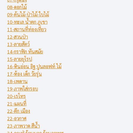
08-ดอกไม้
09-ต้นไม้-ป่าไม้-ใบไม้
10-ทะเล น้ำตก ภูเขา
11-สถานที่ท่องเที่ยว
12-สวนป่า
13-ลายสัตว์
14-กราฟิก ทันสมัย
15-ลายยุโรป
16-หินอ่อน อิฐ ปูนลอฟท์ ไม้
17-ห้อง เด็ก วัยรุ่น
18-เพดาน
19-ภาพใส่กรอบ
20-เรโทร
21-แผนที่
22-ตึก เมือง
22-อวกาศ
23-ภาพวาด สีน้ำ
24-คาเฟ่ ร้านนวด ร้านอาหาร