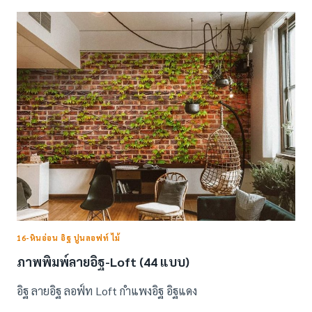
ตา
ล็อก
NEW
DESIGN
–
วอลเปเปอร์
ลาย
อิฐ
หิน
อ่อน
และ
ปูน
เปลือย
16-หินอ่อน อิฐ ปูนลอฟท์ ไม้
ภาพพิมพ์ลายอิฐ-Loft (44 แบบ)
อิฐ ลายอิฐ ลอฟ์ท Loft กำแพงอิฐ อิฐแดง