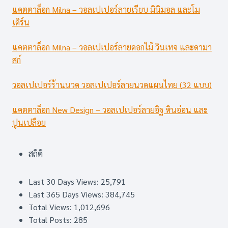
แคตตาล็อก Milna – วอลเปเปอร์ลายเรียบ มินิมอล และโม
เดิร์น
แคตตาล็อก Milna – วอลเปเปอร์ลายดอกไม้ วินเทจ และดามา
สก์
วอลเปเปอร์ร้านนวด วอลเปเปอร์ลายนวดแผนไทย (32 แบบ)
แคตตาล็อก New Design – วอลเปเปอร์ลายอิฐ หินอ่อน และ
ปูนเปลือย
สถิติ
Last 30 Days Views:
25,791
Last 365 Days Views:
384,745
Total Views:
1,012,696
Total Posts:
285