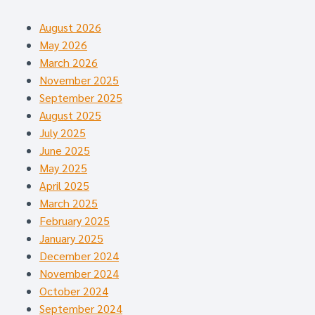
August 2026
May 2026
March 2026
November 2025
September 2025
August 2025
July 2025
June 2025
May 2025
April 2025
March 2025
February 2025
January 2025
December 2024
November 2024
October 2024
September 2024