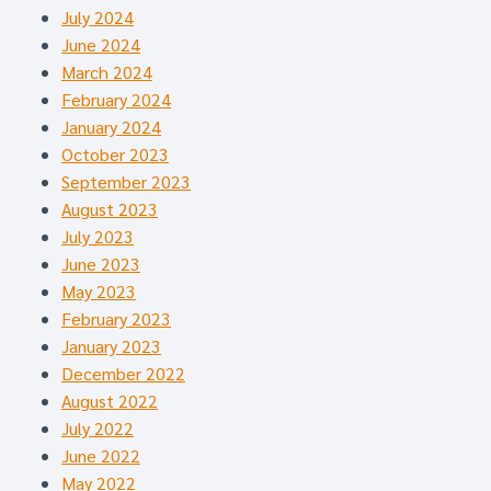
July 2024
June 2024
March 2024
February 2024
January 2024
October 2023
September 2023
August 2023
July 2023
June 2023
May 2023
February 2023
January 2023
December 2022
August 2022
July 2022
June 2022
May 2022