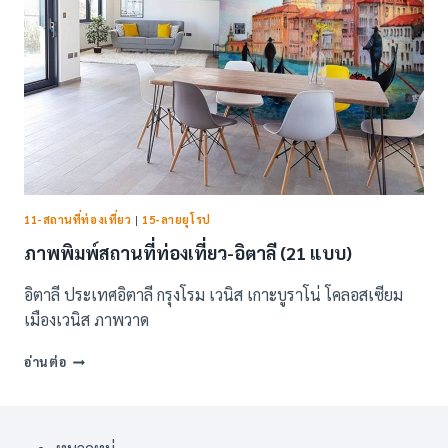
11-สถานที่ท่องเที่ยว
|
15-ลายยุโรป
ภาพพิมพ์สถานที่ท่องเที่ยว-อิตาลี (21 แบบ)
อิตาลี ประเทศอิตาลี กรุงโรม เวนิส เกาะบูราโน่ โคลอสเซียม
เมืองเวนิส ภาพวาด
ภาพ
อ่านต่อ
พิมพ์
สถาน
ที่
ท่อง