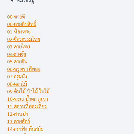
หมวดหมู่
เที่ยว-
อิตาลี
(21
00-ขายดี
แบบ)
00-ลายลิขสิทธิ์
01-ห้องพระ
02-จิตรกรรมไทย
03-ลายไทย
04-ฮวงจุ้ย
05-ลายจีน
06-หรูหรา สีทอง
07-กรุผนัง
08-ดอกไม้
09-ต้นไม้-ป่าไม้-ใบไม้
10-ทะเล น้ำตก ภูเขา
11-สถานที่ท่องเที่ยว
12-สวนป่า
13-ลายสัตว์
14-กราฟิก ทันสมัย