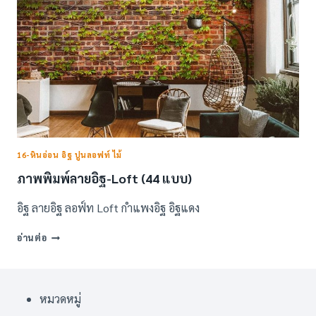
16-หินอ่อน อิฐ ปูนลอฟท์ ไม้
ภาพพิมพ์ลายอิฐ-Loft (44 แบบ)
อิฐ ลายอิฐ ลอฟ์ท Loft กำแพงอิฐ อิฐแดง
ภาพ
อ่านต่อ
พิมพ์
ลาย
อิฐ-
LOFT
หมวดหมู่
(44