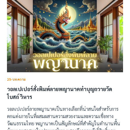
อย่าง
มือ
อาชีพ
25-บทความ
วอลเปเปอร์สั่งพิมพ์ลายพญานาคทำบุญถวายวัด
โบสถ์ วิหาร
วอลเปเปอร์ลายพญานาคเป็นทางเลือกที่น่าสนใจสำหรับการ
ตกแต่งภายในที่ผสมผสานความสวยงามและความเชื่อทาง
วัฒนธรรมไทย พญานาคเป็นสัญลักษณ์ที่สำคัญในตำนานพื้น