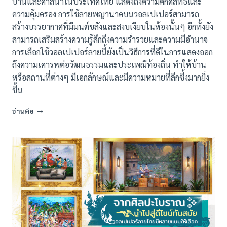
บ้านและศาสนาในประเทศไทย แสดงถึงความศักดิ์สิทธิ์และ
ความคุ้มครอง การใช้ลายพญานาคบนวอลเปเปอร์สามารถ
สร้างบรรยากาศที่มีมนต์ขลังและสงบเงียบในห้องนั้นๆ อีกทั้งยัง
สามารถเสริมสร้างความรู้สึกถึงความร่ำรวยและความมีอำนาจ
การเลือกใช้วอลเปเปอร์ลายนี้ยังเป็นวิธีการที่ดีในการแสดงออก
ถึงความเคารพต่อวัฒนธรรมและประเพณีท้องถิ่น ทำให้บ้าน
หรือสถานที่ต่างๆ มีเอกลักษณ์และมีความหมายที่ลึกซึ้งมากยิ่ง
ขึ้น
วอลเปเปอร์
อ่านต่อ
สั่ง
พิมพ์
ลาย
พญานาค
ทำบุญ
ถวาย
วัด
โบสถ์
วิหาร