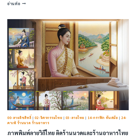
ภาพ
อ่านต่อ
พิมพ์
ลาย
หญิง
ไทย
ติด
ร้าน
นวด
(43
แบบ)
00-ลายลิขสิทธิ์
|
02-จิตรกรรมไทย
|
03-ลายไทย
|
14-กราฟิก ทันสมัย
|
24-
คาเฟ่ ร้านนวด ร้านอาหาร
ภาพพิมพ์ลายวิถีไทย ติดร้านนวดและร้านอาหารไทย