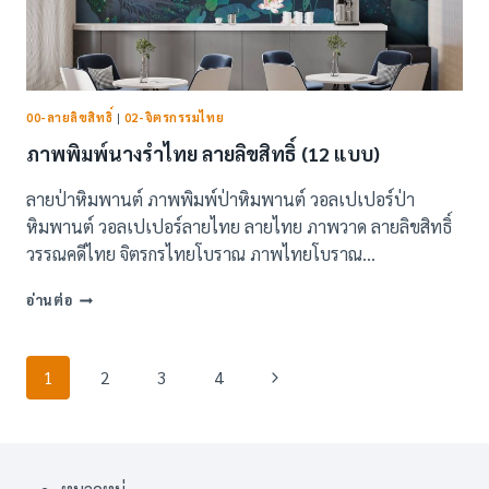
00-ลายลิขสิทธิ์
|
02-จิตรกรรมไทย
ภาพพิมพ์นางรำไทย ลายลิขสิทธิ์ (12 แบบ)
ลายป่าหิมพานต์ ภาพพิมพ์ป่าหิมพานต์ วอลเปเปอร์ป่า
หิมพานต์ วอลเปเปอร์ลายไทย ลายไทย ภาพวาด ลายลิขสิทธิ์
วรรณคดีไทย จิตรกรไทยโบราณ ภาพไทยโบราณ…
ภาพ
อ่านต่อ
พิมพ์
นางรำ
ไทย
Page
Next
1
2
3
4
ลาย
navigation
ลิขสิทธิ์
Page
(12
แบบ)