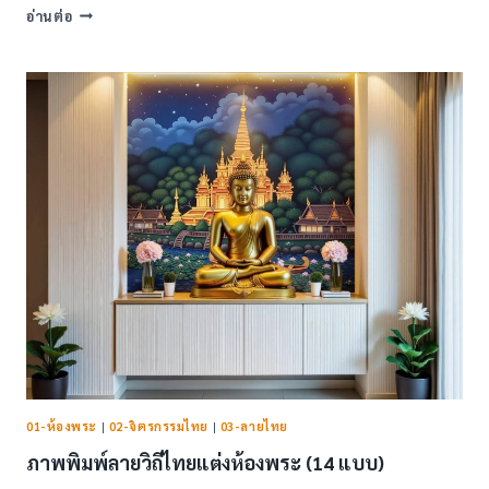
ภาพ
อ่านต่อ
พิมพ์
ลาย
วิถี
ไทย
แต่ง
ห้อง
ทั่วไป
(26
แบบ)
01-ห้องพระ
|
02-จิตรกรรมไทย
|
03-ลายไทย
ภาพพิมพ์ลายวิถีไทยแต่งห้องพระ (14 แบบ)