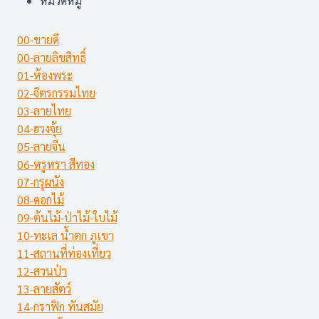
หมวดหมู่
ลาย
หงษ์-
นก
00-ขายดี
(11
00-ลายลิขสิทธิ์
แบบ)
01-ห้องพระ
02-จิตรกรรมไทย
03-ลายไทย
04-ฮวงจุ้ย
05-ลายจีน
06-หรูหรา สีทอง
07-กรุผนัง
08-ดอกไม้
09-ต้นไม้-ป่าไม้-ใบไม้
10-ทะเล น้ำตก ภูเขา
11-สถานที่ท่องเที่ยว
12-สวนป่า
13-ลายสัตว์
14-กราฟิก ทันสมัย