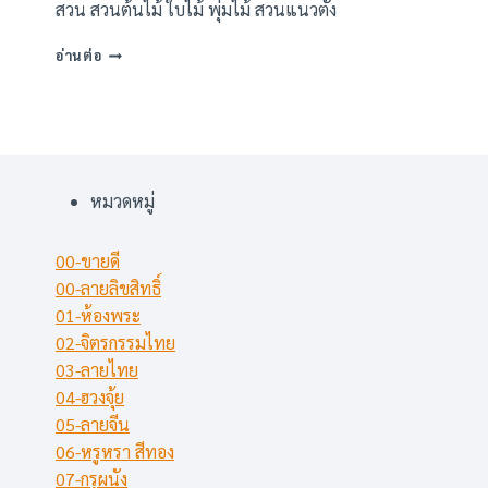
สวน สวนต้นไม้ ใบไม้ พุ่มไม้ สวนแนวตั้ง
ภาพ
อ่านต่อ
พิมพ์
ลาย
สวน-
แนว
ตั้ง
(21
หมวดหมู่
แบบ)
00-ขายดี
00-ลายลิขสิทธิ์
01-ห้องพระ
02-จิตรกรรมไทย
03-ลายไทย
04-ฮวงจุ้ย
05-ลายจีน
06-หรูหรา สีทอง
07-กรุผนัง