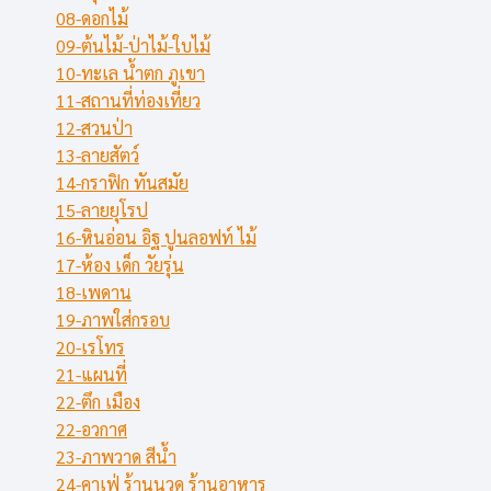
08-ดอกไม้
09-ต้นไม้-ป่าไม้-ใบไม้
10-ทะเล น้ำตก ภูเขา
11-สถานที่ท่องเที่ยว
12-สวนป่า
13-ลายสัตว์
14-กราฟิก ทันสมัย
15-ลายยุโรป
16-หินอ่อน อิฐ ปูนลอฟท์ ไม้
17-ห้อง เด็ก วัยรุ่น
18-เพดาน
19-ภาพใส่กรอบ
20-เรโทร
21-แผนที่
22-ตึก เมือง
22-อวกาศ
23-ภาพวาด สีน้ำ
24-คาเฟ่ ร้านนวด ร้านอาหาร