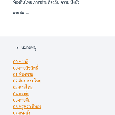
ท้องถิ่นไทย ภาพถ่ายท้องถิน ควาย บึงบัว
ภาพ
อ่านต่อ
พิมพ์
ลาย
ท้อง
ถิ่น
ไทย
(2
หมวดหมู่
แบบ)
00-ขายดี
00-ลายลิขสิทธิ์
01-ห้องพระ
02-จิตรกรรมไทย
03-ลายไทย
04-ฮวงจุ้ย
05-ลายจีน
06-หรูหรา สีทอง
07-กรุผนัง