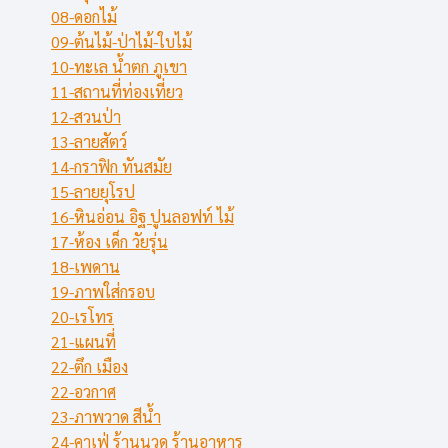
08-ดอกไม้
09-ต้นไม้-ป่าไม้-ใบไม้
10-ทะเล น้ำตก ภูเขา
11-สถานที่ท่องเที่ยว
12-สวนป่า
13-ลายสัตว์
14-กราฟิก ทันสมัย
15-ลายยุโรป
16-หินอ่อน อิฐ ปูนลอฟท์ ไม้
17-ห้อง เด็ก วัยรุ่น
18-เพดาน
19-ภาพใส่กรอบ
20-เรโทร
21-แผนที่
22-ตึก เมือง
22-อวกาศ
23-ภาพวาด สีน้ำ
24-คาเฟ่ ร้านนวด ร้านอาหาร