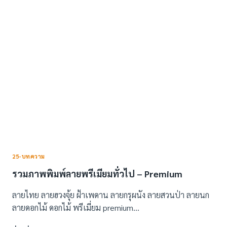
ภูเขา
3D
ภาพ
สาม
มิติ
เสมือน
จริง
(31
แบบ)
25-บทความ
รวมภาพพิมพ์ลายพรีเมียมทั่วไป – Premium
ลายไทย ลายฮวงจุ้ย ฝ้าเพดาน ลายกรุผนัง ลายสวนป่า ลายนก
ลายดอกไม้ ดอกไม้ พรีเมี่ยม premium…
รวม