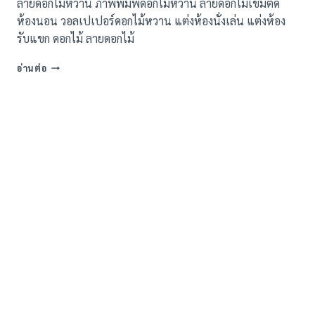
ลายดอกไม้หวาน ภาพพิมพ์ดอกไม้หวาน ลายดอกไม้เข้มติด
ห้องนอน วอลเปเปอร์ดอกไม้หวาน แต่งห้องนั่งเล่น แต่งห้อง
รับแขก ดอกไม้ ลายดอกไม้
ภาพ
อ่านต่อ
พิมพ์
ลาย
ดอกไม้
หวาน
ชุด
ที่
1
(93
แบบ)