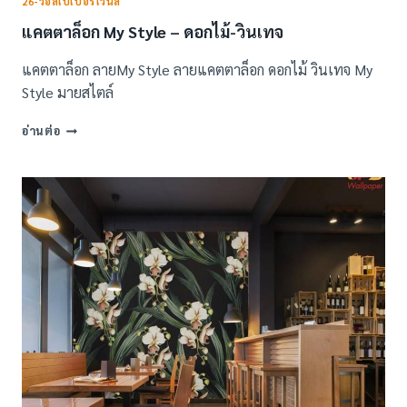
26-วอลเปเปอร์ไวนิล
แคตตาล็อก My Style – ดอกไม้-วินเทจ
แคตตาล็อก ลายMy Style ลายแคตตาล็อก ดอกไม้ วินเทจ My
Style มายสไตล์
แค
อ่านต่อ
ต
ตา
ล็อก
MY
STYLE
–
ดอกไม้-
วิน
เทจ