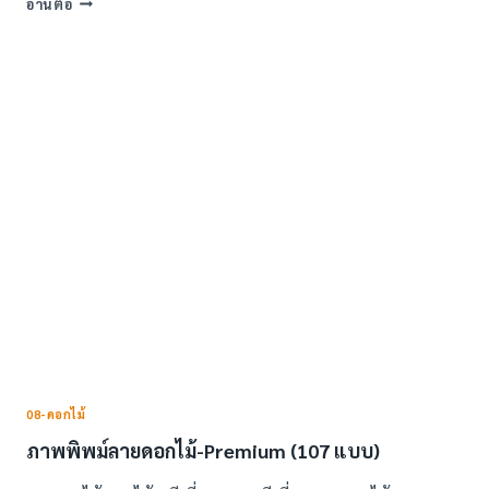
อ่านต่อ
ภาพ
พิมพ์
ลาย
พรีเมียม
ทั่วไป
–
PREMIUM
08-ดอกไม้
ภาพพิพม์ลายดอกไม้-Premium (107 แบบ)