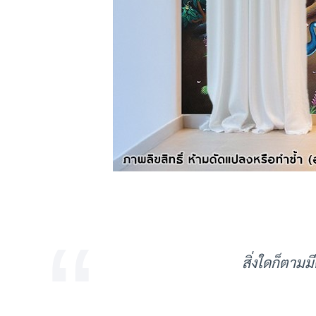
สิ่งใดก็ตามม