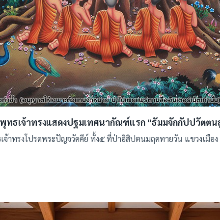
พุทธเจ้าทรงแสดงปฐมเทศนากัณฑ์แรก “ธัมมจักกัปปวัตตนส
จ้าทรงโปรดพระปัญจวัคคีย์ ทั้ง๕ ที่ป่าอิสิปตนมฤคทายวัน แขวงเมือ