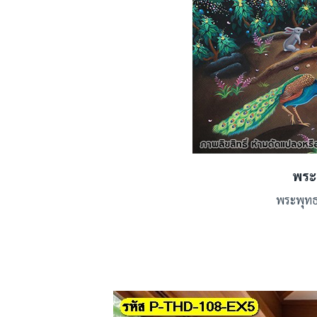
พระ
พระพุทธเ