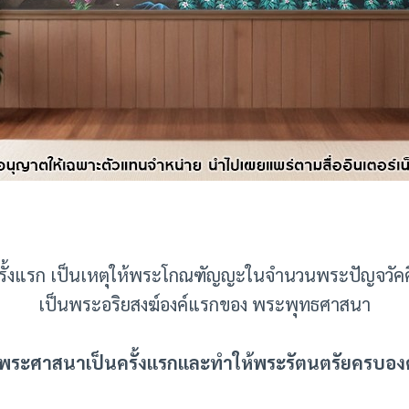
นครั้งแรก เป็นเหตุให้พระโกณฑัญญะในจำนวนพระปัญจวัคค
เป็นพระอริยสงฆ์องค์แรกของ พระพุทธศาสนา
าศพระศาสนาเป็นครั้งแรกและทำให้พระรัตนตรัยครบอง