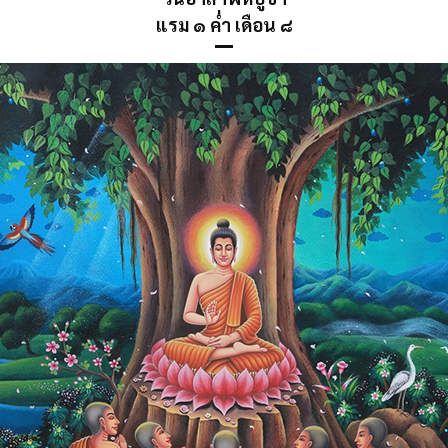
แรม ๑ ค่ำ เดือน ๘