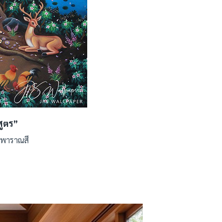
ูตร”
ง พาราณสี